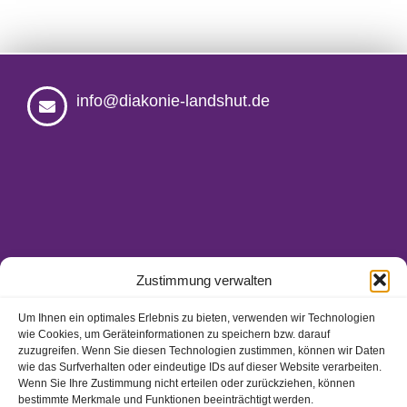
info@diakonie-landshut.de
Zustimmung verwalten
Um Ihnen ein optimales Erlebnis zu bieten, verwenden wir Technologien
wie Cookies, um Geräteinformationen zu speichern bzw. darauf
Ansprechpartner/-innen
zuzugreifen. Wenn Sie diesen Technologien zustimmen, können wir Daten
Hinweisgeberschutzgesetz
wie das Surfverhalten oder eindeutige IDs auf dieser Website verarbeiten.
Wenn Sie Ihre Zustimmung nicht erteilen oder zurückziehen, können
Impressum
bestimmte Merkmale und Funktionen beeinträchtigt werden.