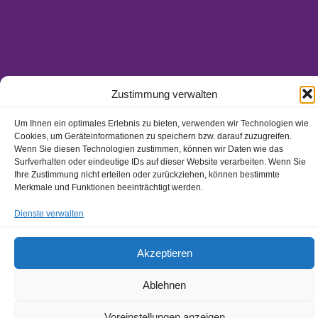
Zustimmung verwalten
Ansprechpartner/-innen
Hinweisgeberschutzgesetz
Um Ihnen ein optimales Erlebnis zu bieten, verwenden wir Technologien wie
Impressum
Cookies, um Geräteinformationen zu speichern bzw. darauf zuzugreifen.
Wenn Sie diesen Technologien zustimmen, können wir Daten wie das
Datenschutz
Surfverhalten oder eindeutige IDs auf dieser Website verarbeiten. Wenn Sie
Ihre Zustimmung nicht erteilen oder zurückziehen, können bestimmte
Merkmale und Funktionen beeinträchtigt werden.
Dienste verwalten
Akzeptieren
Ablehnen
Copyright ©
2026 Diakonisches Werk des Evangelisch-
Lutherischen Dekanatsbezirks Landshut e.V.
Voreinstellungen anzeigen