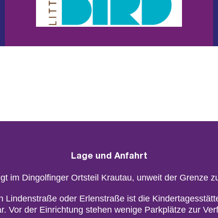
Lage und An­fahrt
egt im Din­gol­fin­ger Orts­teil Krautau, un­weit der Gren­ze z
n Lin­den­stra­ße oder Er­len­stra­ße ist die Kin­der­ta­ges­s
ar. Vor der Ein­rich­tung ste­hen we­ni­ge Park­plät­ze zur Ver­