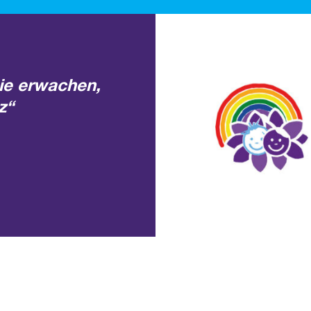
ie erwachen,
z“