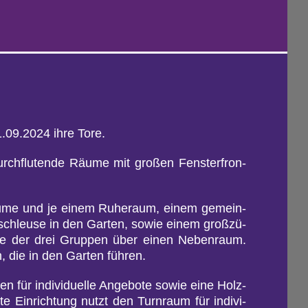
01.09.2024 ihre Tore.
rch­flu­ten­de Räume mit gro­ßen Fens­ter­fron­
räu­me und je einem Ru­he­raum, einem ge­mein­
schleu­se in den Gar­ten, sowie einem gro­ß­zü­
 jede der drei Grup­pen über einen Ne­ben­raum.
die in den Gar­ten füh­ren.
n für in­di­vi­du­el­le An­ge­bo­te sowie eine Holz­
e Ein­rich­tung nutzt den Turn­raum für in­di­vi­