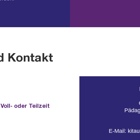
d Kontakt
Voll- oder Teil­zeit
Päd­ag
E-Mail:
ki­ta