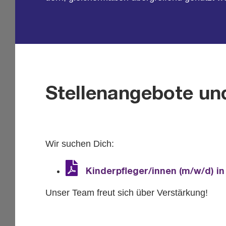
Stellenangebote un
Wir su­chen Dich:
Kin­der­pfle­ger/innen (m/w/d) in 
Unser Team freut sich über Ver­stär­kung!