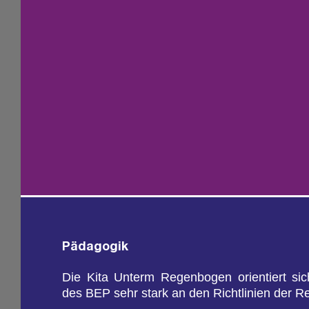
Päd­ago­gik
Die Kita Un­term Re­gen­bo­gen ori­en­tiert s
des BEP sehr stark an den Richt­li­ni­en der Re