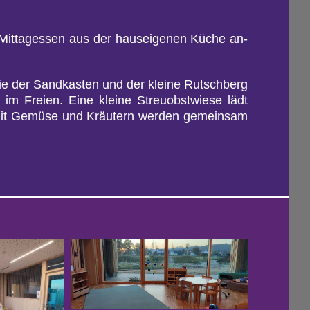
s Mit­tag­essen aus der haus­ei­ge­nen Küche an­
sowie der Sand­kas­ten und der klei­ne Rutsch­berg
el im Frei­en. Eine klei­ne Streu­obst­wie­se lädt
it Ge­mü­se und Kräu­tern wer­den ge­mein­sam