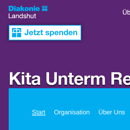
Skip
to
Üb
Üb
content
Kita Unterm R
Start
Organisation
Über Uns