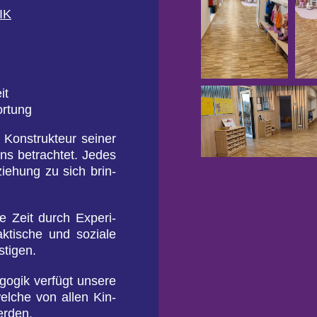
IK
it
or­tung
Kon­struk­teur sei­ner
ns be­trach­tet. Jedes
zie­hung zu sich brin­
 Zeit durch Ex­pe­ri­
­ti­sche und so­zia­le
ti­gen.
­gik ver­fügt un­se­re
 wel­che von allen Kin­
er­den.