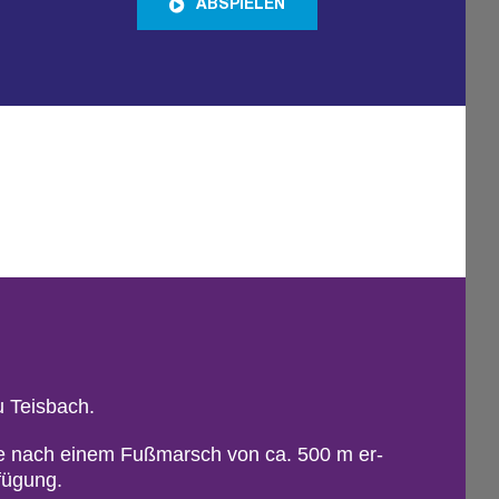
ABSPIELEN
u Teis­bach.
tät­te nach einem Fu­ß­marsch von ca. 500 m er­
fü­gung.