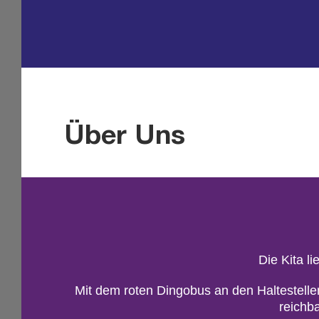
Über Uns
Die Kita li
Mit dem roten Din­go­bus an den Hal­te­stel­le
reich­b