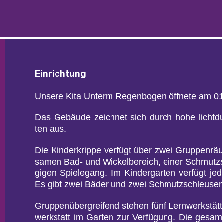
Ein­rich­tung
Un­se­re Kita Un­term Re­gen­bo­gen öff­ne­te am 
Das Ge­bäu­de zeich­net sich durch hohe licht­du
ten aus.
Die Kin­der­krip­pe ver­fügt über zwei Grup­pen­
sa­men Bad- und Wi­ckel­be­reich, einer Schmutz­
gi­gen Spie­le­gang. Im Kin­der­gar­ten ver­fügt
Es gibt zwei Bäder und zwei Schmutz­schleu­sen, 
Grup­pen­über­grei­fend ste­hen fünf Lern­werk­stät­te
werk­statt im Gar­ten zur Ver­fü­gung. Die ge­sam­t