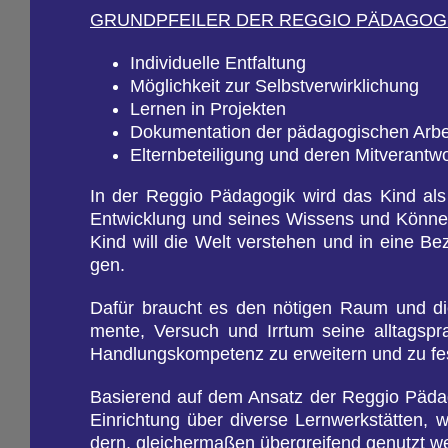
GRUND­PFEI­LER DER REG­GIO PÄD­AGO­G
In­di­vi­du­el­le Ent­fal­tung
Mög­lich­keit zur Selbst­ver­wirk­li­chung
Ler­nen in Pro­jek­ten
Do­ku­men­ta­ti­on der päd­ago­gi­schen Ar­be
El­tern­be­tei­li­gung und deren Mit­ver­ant­w
In der Reg­gio Päd­ago­gik wird das Kind als 
Ent­wick­lung und sei­nes Wis­sens und Kön­ne
Kind will die Welt ver­ste­hen und in eine Be­
gen.
Dafür braucht es den nö­ti­gen Raum und die
men­te, Ver­such und Irr­tum seine all­tags­prak
Hand­lungs­kom­pe­tenz zu er­wei­tern und zu fes­
Ba­sie­rend auf dem An­satz der Reg­gio Päd­ago
Ein­rich­tung über di­ver­se Lern­werk­stät­ten,
dern, glei­cher­ma­ßen über­grei­fend ge­nutzt w