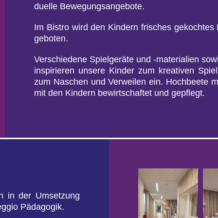
du­el­le Be­we­gungs­an­ge­bo­te.
Im Bis­tro wird den Kin­dern fri­sches ge­koch­te
ge­bo­ten.
Ver­schie­de­ne Spiel­ge­rä­te und -ma­te­ria­li­en 
in­spi­rie­ren un­se­re Kin­der zum krea­ti­ven Spi
zum Na­schen und Ver­wei­len ein. Hoch­bee­te m
mit den Kin­dern be­wirt­schaf­tet und ge­pflegt.
ich in der Um­set­zung
g­gio Päd­ago­gik.