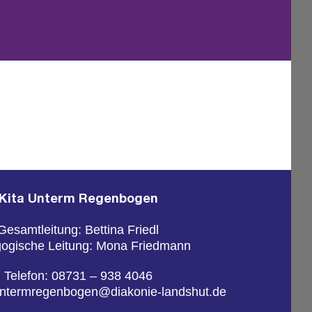
Kita Un­term Re­gen­bo­gen
Ge­samt­lei­tung: Bet­ti­na Friedl
o­gi­sche Lei­tung: Mona Fried­mann
Te­le­fon:
08731 – 938 4046
un­term­re­gen­bo­gen@​diakonie-​landshut.​de