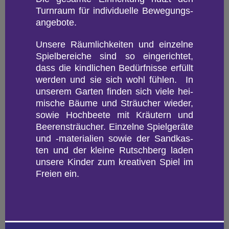
Turn­raum für in­di­vi­du­el­le Be­we­gungs­
an­ge­bo­te.
Un­se­re Räum­lich­kei­ten und ein­zel­ne
Spiel­be­rei­che sind so ein­ge­rich­tet,
dass die kind­li­chen Be­dürf­nis­se er­füllt
wer­den und sie sich wohl füh­len. In
un­se­rem Gar­ten fin­den sich viele hei­
mi­sche Bäume und Sträu­cher wie­der,
sowie Hoch­bee­te mit Kräu­tern und
Bee­ren­sträu­cher. Ein­zel­ne Spiel­ge­rä­te
und -ma­te­ria­li­en sowie der Sand­kas­
ten und der klei­ne Rutsch­berg laden
un­se­re Kin­der zum krea­ti­ven Spiel im
Frei­en ein.