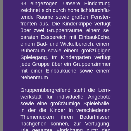
93 ein­ge­zo­gen. Un­se­re Ein­rich­tung
zeich­net sich durch hohe licht­durch­flu­
ten­de Räume sowie gro­ßen Fens­ter­
fron­ten aus. Die Kin­der­krip­pe ver­fügt
über zwei Grup­pen­räu­me, einem se­
pa­ra­ten Ess­be­reich mit Ein­bau­kü­che,
einem Bad- und Wi­ckel­be­reich, einem
Ru­he­raum sowie einem gro­ß­zü­gi­gen
Spie­le­gang. Im Kin­der­gar­ten ver­fügt
jede Grup­pe über ein Grup­pen­zim­mer
mit einer Ein­bau­kü­che sowie einem
Ne­ben­raum.
Grup­pen­über­grei­fend steht die Lern­
werk­statt für in­di­vi­du­el­le An­ge­bo­te
sowie eine gro­ßräu­mi­ge Spie­le­hal­le,
in der die Kin­der in ver­schie­de­nen
The­menecken ihren Be­dürf­nis­sen
nach­ge­hen kön­nen, zur Ver­fü­gung.
Die ge­sam­te Ein­rich­tung nutzt den