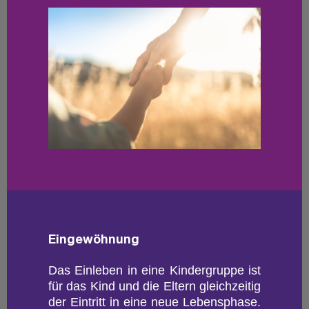
Ein­ge­wöh­nung
Das Ein­le­ben in eine Kin­der­grup­pe ist
für das Kind und die El­tern gleich­zei­tig
der Ein­tritt in eine neue Le­bens­pha­se.