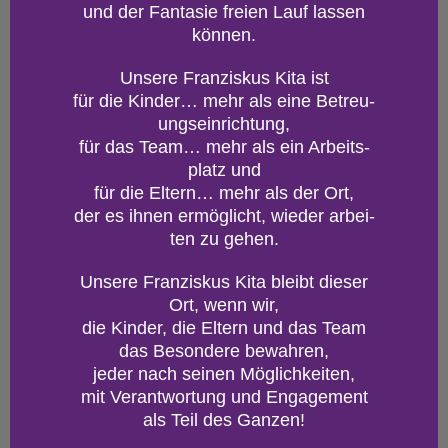
und der Fan­ta­sie frei­en Lauf las­sen
kön­nen.
Un­se­re Fran­zis­kus Kita ist
für die Kin­der… mehr als eine Be­treu­
ungs­ein­rich­tung,
für das Team… mehr als ein Ar­beits­
platz und
für die El­tern… mehr als der Ort,
der es ihnen er­mög­licht, wie­der ar­bei­
ten zu gehen.
Un­se­re Fran­zis­kus Kita bleibt die­ser
Ort, wenn wir,
die Kin­der, die El­tern und das Team
das Be­son­de­re be­wah­ren,
jeder nach sei­nen Mög­lich­kei­ten,
mit Ver­ant­wor­tung und En­ga­ge­ment
als Teil des Gan­zen!