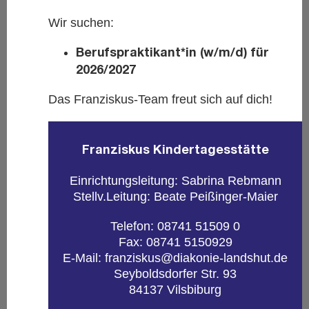
Wir su­chen:
Be­rufs­prak­ti­kant*in (w/m/d) für
2026/2027
Das Fran­zis­kus-Team freut sich auf dich!
Fran­zis­kus Kin­der­ta­ges­stät­te
Ein­rich­tungs­lei­tung: Sa­bri­na Reb­mann
Stellv.Lei­tung: Beate Pei­ßin­ger-Mai­er
Te­le­fon: 08741 51509 0
Fax: 08741 5150929
E-Mail: fran­zis­kus@​diakonie-​landshut.​de
Sey­bolds­dor­fer Str. 93
84137 Vils­bi­burg