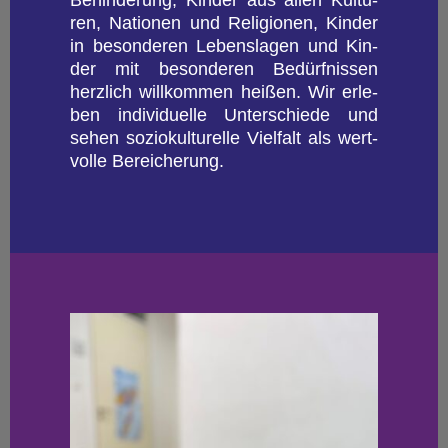
Be­hin­de­rung, Kin­der aus allen Kul­tu­
ren, Na­tio­nen und Re­li­gio­nen, Kin­der
in be­son­de­ren Le­bens­la­gen und Kin­
der mit be­son­de­ren Be­dürf­nis­sen
herz­lich will­kom­men hei­ßen. Wir er­le­
ben in­di­vi­du­el­le Un­ter­schie­de und
sehen so­zio­kul­tu­rel­le Viel­falt als wert­
vol­le Be­rei­che­rung.