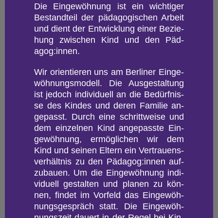
Die Ein­ge­wöh­nung ist ein wich­ti­ger
Be­stand­teil der päd­ago­gi­schen Ar­beit
und dient der Ent­wick­lung einer Be­zie­
hung zwi­schen Kind und den Päd­
agog:innen.
Wir ori­en­tie­ren uns am Ber­li­ner Ein­ge­
wöh­nungs­mo­dell. Die Aus­ge­stal­tung
ist je­doch in­di­vi­du­ell an die Be­dürf­nis­
se des Kin­des und deren Fa­mi­lie an­
ge­passt. Durch eine schritt­wei­se und
dem ein­zel­nen Kind an­ge­pass­te Ein­
ge­wöh­nung, er­mög­li­chen wir dem
Kind und sei­nen El­tern ein Ver­trau­ens­
ver­hält­nis zu den Päd­agog:innen auf­
zu­bau­en. Um die Ein­ge­wöh­nung in­di­
vi­du­ell ge­stal­ten und pla­nen zu kön­
nen, fin­det im Vor­feld das Ein­ge­wöh­
nungs­ge­spräch statt. Die Ein­ge­wöh­
nungs­zeit dau­ert in der Regel bei Kin­