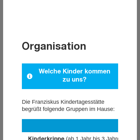
Organisation
Welche Kinder kommen
zu uns?
Die Franziskus Kindertagesstätte
begrüßt folgende Gruppen im Hause:
(ab 1 Jahr bis 3 Jahre)
Kinderkrippe
K