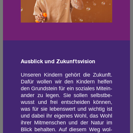
Aus­blick und Zu­kunfts­vi­si­on
Un­se­ren Kin­dern ge­hört die Zu­kunft.
Dafür wol­len wir den Kin­dern hel­fen
den Grund­stein für ein so­zia­les Mit­ein­
an­der zu legen. Sie sol­len selbst­be­
wusst und frei ent­schei­den kön­nen,
was für sie le­bens­wert und wich­tig ist
und dabei ihr ei­ge­nes Wohl, das Wohl
ihrer Mit­men­schen und der Natur im
Blick be­hal­ten. Auf die­sem Weg wol­