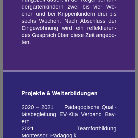
der­gar­ten­kin­dern zwei bis vier Wo­
chen und bei Krip­pen­kin­dern drei bis
sechs Wo­chen. Nach Ab­schluss der
Ein­ge­wöh­nung wird ein re­flek­tie­ren­
des Ge­spräch über diese Zeit an­ge­bo­
ten.
Pro­jek­te & Wei­ter­bil­dun­gen
2020 – 2021 Päd­ago­gi­sche Qua­li­
täts­be­glei­tung EV-Ki­ta Ver­band Bay­
ern
2021 Team­fort­bil­dung
Montesso­ri Päd­ago­gik