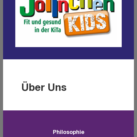
Über Uns
Phi­lo­so­phie