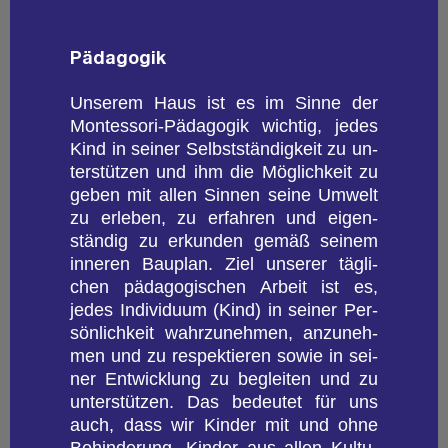
Päd­ago­gik
Un­se­rem Haus ist es im Sinne der
Montesso­ri-Päd­ago­gik wich­tig, jedes
Kind in sei­ner Selbst­stän­dig­keit zu un­
ter­stüt­zen und ihm die Mög­lich­keit zu
geben mit allen Sin­nen seine Um­welt
zu er­le­ben, zu er­fah­ren und ei­gen­
stän­dig zu er­kun­den gemäß sei­nem
in­ne­ren Bau­plan. Ziel un­se­rer täg­li­
chen päd­ago­gi­schen Ar­beit ist es,
jedes In­di­vi­du­um (Kind) in sei­ner Per­
sön­lich­keit wahr­zu­neh­men, an­zu­neh­
men und zu re­spek­tie­ren sowie in sei­
ner Ent­wick­lung zu be­glei­ten und zu
un­ter­stüt­zen. Das be­deu­tet für uns
auch, dass wir Kin­der mit und ohne