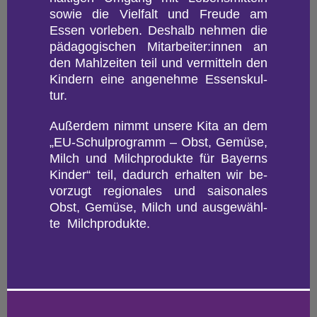
sowie die Viel­falt und Freu­de am
Essen vor­le­ben. Des­halb neh­men die
päd­ago­gi­schen Mit­ar­bei­ter:innen an
den Mahl­zei­ten teil und ver­mit­teln den
Kin­dern eine an­ge­neh­me Es­sens­kul­
tur.
Au­ßer­dem nimmt un­se­re Kita an dem
„EU-Schul­pro­gramm – Obst, Ge­mü­se,
Milch und Milch­pro­duk­te für Bay­erns
Kin­der“ teil, da­durch er­hal­ten wir be­
vor­zugt re­gio­na­les und sai­so­na­les
Obst, Ge­mü­se, Milch und aus­ge­wähl­
te Milch­pro­duk­te.