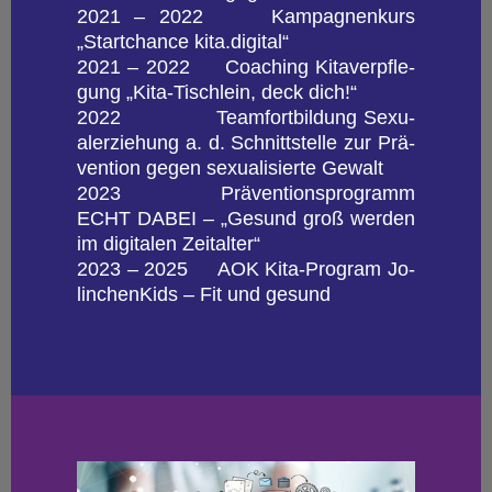
2021 – 2022 Kam­pa­gnen­kurs
„Start­chan­ce kita.​digital“
2021 – 2022 Coa­ching Ki­ta­ver­pfle­
gung „Ki­ta-Tisch­lein, deck dich!“
2022 Team­fort­bil­dung Se­xu­
al­erzie­hung a. d. Schnitt­stel­le zur Prä­
ven­ti­on gegen se­xua­li­sier­te Ge­walt
2023 Prä­ven­ti­ons­pro­gramm
ECHT DABEI – „Ge­sund groß wer­den
im di­gi­ta­len Zeit­al­ter“
2023 – 2025 AOK Ki­ta-Pro­gram Jo­
lin­chen­Kids – Fit und ge­sund