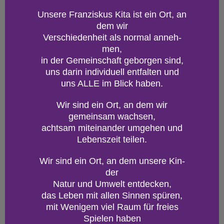
Un­se­re Fran­zis­kus Kita ist ein Ort, an
dem wir
Ver­schie­den­heit als nor­mal an­neh­
men,
in der Ge­mein­schaft ge­bor­gen sind,
uns darin in­di­vi­du­ell ent­fal­ten und
uns ALLE im Blick haben.
Wir sind ein Ort, an dem wir
ge­mein­sam wach­sen,
acht­sam mit­ein­an­der um­ge­hen und
Le­bens­zeit tei­len.
Wir sind ein Ort, an dem un­se­re Kin­
der
Natur und Um­welt ent­de­cken,
das Leben mit allen Sin­nen spü­ren,
mit We­ni­gem viel Raum für frei­es
Spie­len haben