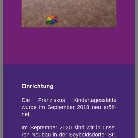
Ein­rich­tung
Die Fran­zis­kus Kin­der­ta­ges­stät­te
wurde im Sep­tem­ber 2018 neu er­öff­
net.
Im Sep­tem­ber 2020 sind wir in un­se­
ren Neu­bau in der Sey­bolds­dor­fer Str.