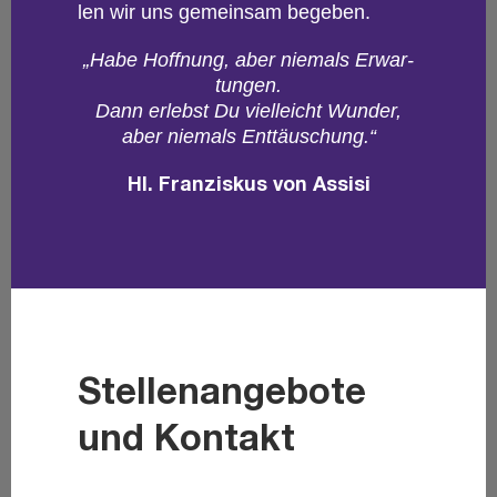
len wir uns ge­mein­sam be­ge­ben.
„Habe Hoff­nung, aber nie­mals Er­war­
tun­gen.
Dann er­lebst Du viel­leicht Wun­der,
aber nie­mals Ent­täu­schung.“
Hl. Fran­zis­kus von As­si­si
Stellenangebote
und Kontakt