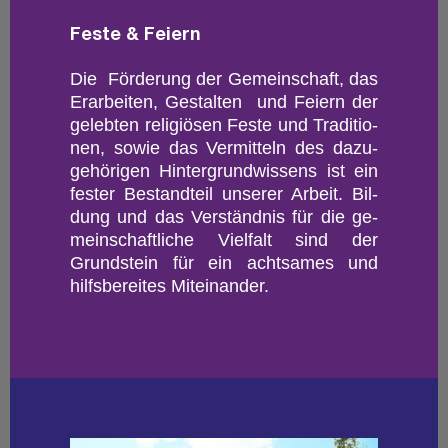
Feste & Fei­ern
Die För­de­rung der Ge­mein­schaft, das
Er­ar­bei­ten, Ge­stal­ten und Fei­ern der
ge­leb­ten re­li­giö­sen Feste und Tra­di­tio­
nen, sowie das Ver­mit­teln des da­zu­
ge­hö­ri­gen Hin­ter­grund­wis­sens ist ein
fes­ter Be­stand­teil un­se­rer Ar­beit. Bil­
dung und das Ver­ständ­nis für die ge­
mein­schaft­li­che Viel­falt sind der
Grund­stein für ein acht­sa­mes und
hilfs­be­rei­tes Mit­ein­an­der.