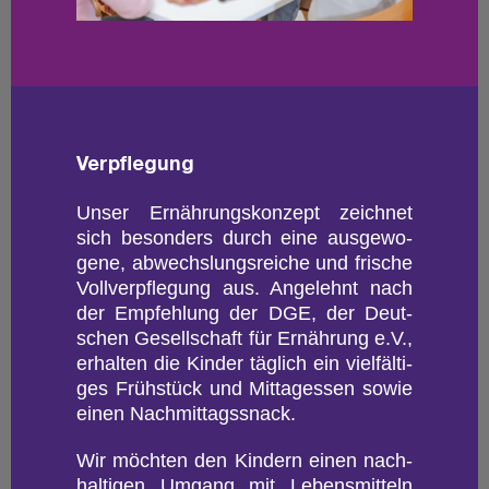
Ver­pfle­gung
Unser Er­näh­rungs­kon­zept zeich­net
sich be­son­ders durch eine aus­ge­wo­
ge­ne, ab­wechs­lungs­rei­che und fri­sche
Voll­ver­pfle­gung aus. An­ge­lehnt nach
der Emp­feh­lung der DGE, der Deut­
schen Ge­sell­schaft für Er­näh­rung e.V.,
er­hal­ten die Kin­der täg­lich ein viel­fäl­ti­
ges Früh­stück und Mit­tag­essen sowie
einen Nach­mit­tags­s­nack.
Wir möch­ten den Kin­dern einen nach­
hal­ti­gen Um­gang mit Le­bens­mit­teln