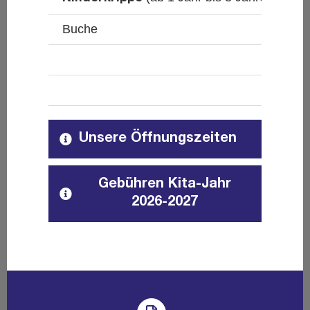
Buche
L
E
K
Unsere Öffnungszeiten
Gebühren Kita-Jahr
2026-2027