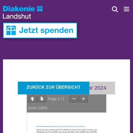
Skip
to
content
Veröffentlicht: 25. Januar 2024
ZURÜCK ZUR ÜBERSICHT
Page
1
/
1
Zoom
100%