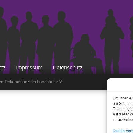
etz
Impressum
Datenschutz
en Dekanatsbezirks Landshut e.V.
Um Ihnen ei
um Gerätein
Technologie
auf dieser W
zurückziehe
Dienste ver