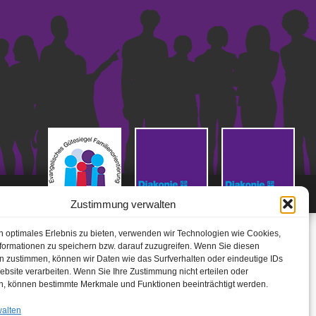
Zustimmung verwalten
n optimales Erlebnis zu bieten, verwenden wir Technologien wie Cookies,
formationen zu speichern bzw. darauf zuzugreifen. Wenn Sie diesen
n zustimmen, können wir Daten wie das Surfverhalten oder eindeutige IDs
ebsite verarbeiten. Wenn Sie Ihre Zustimmung nicht erteilen oder
n, können bestimmte Merkmale und Funktionen beeinträchtigt werden.
walten