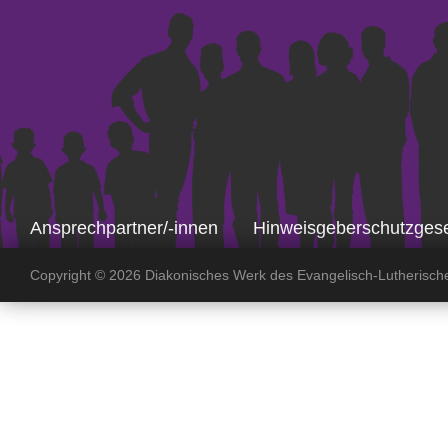
Ansprechpartner/-innen
Hinweisgeberschutzges
Copyright ©
2026 Diakonisches Werk des Evangelisch-Lutherisch