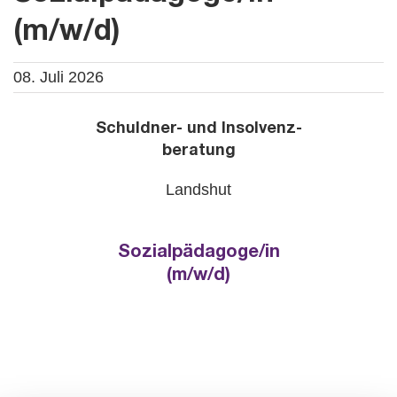
(m/w/d)
08. Juli 2026
Schuld­ner- und In­sol­venz-
be­ra­tung
Lands­hut
So­zi­al­päd­ago­ge/in
(m/w/d)