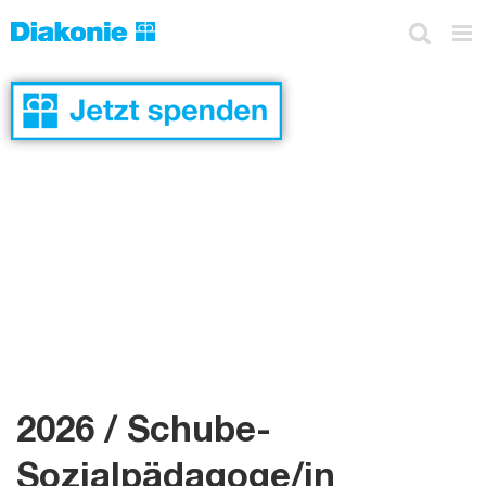
Skip
to
content
2026 / Schube-
Sozialpädagoge/in