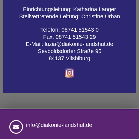
Ein­rich­tungs­lei­tung: Ka­tha­ri­na Lan­ger
Stell­ver­tre­ten­de Lei­tung: Chris­ti­ne Urban
Te­le­fon: 08741 51543 0
Fax: 08741 51543 29
E-Mail:
luzia@​diakonie-​landshut.​de
Sey­bolds­dor­fer Stra­ße 95
84137 Vils­bi­burg
info@diakonie-landshut.de