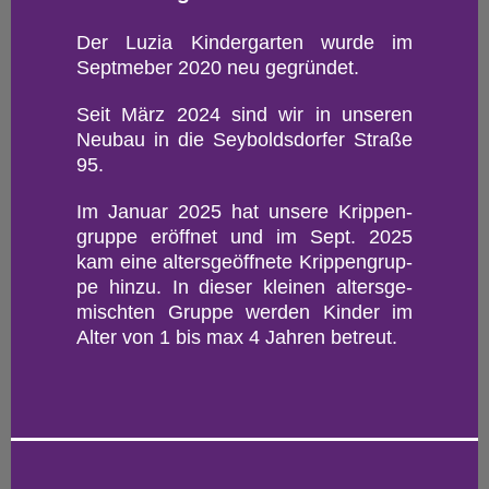
Der Luzia Kin­der­gar­ten wurde im
Sept­me­ber 2020 neu ge­grün­det.
Seit März 2024 sind wir in un­se­ren
Neu­bau in die Sey­bolds­dor­fer Stra­ße
95.
Im Ja­nu­ar 2025 hat un­se­re Krip­pen­
grup­pe er­öff­net und im Sept. 2025
kam eine al­ters­ge­öff­ne­te Krip­pen­grup­
pe hinzu. In die­ser klei­nen al­ters­ge­
misch­ten Grup­pe wer­den Kin­der im
Alter von 1 bis max 4 Jah­ren be­treut.