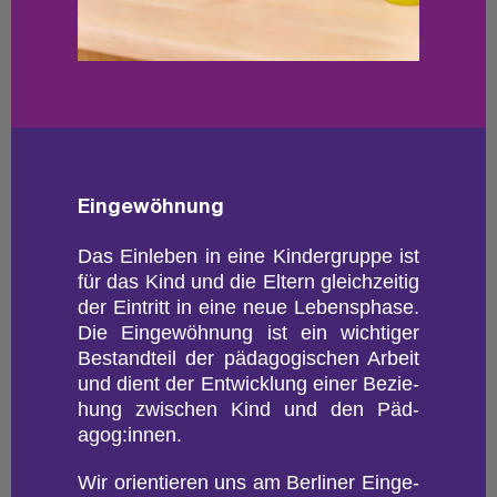
Ein­ge­wöh­nung
Das Ein­le­ben in eine Kin­der­grup­pe ist
für das Kind und die El­tern gleich­zei­tig
der Ein­tritt in eine neue Le­bens­pha­se.
Die Ein­ge­wöh­nung ist ein wich­ti­ger
Be­stand­teil der päd­ago­gi­schen Ar­beit
und dient der Ent­wick­lung einer Be­zie­
hung zwi­schen Kind und den Päd­
agog:innen.
Wir ori­en­tie­ren uns am Ber­li­ner Ein­ge­