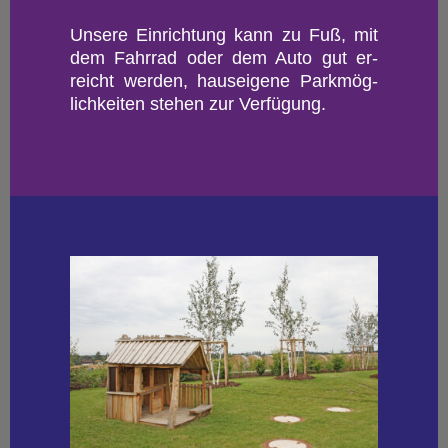
Un­se­re Ein­rich­tung kann zu Fuß, mit
dem Fahr­rad oder dem Auto gut er­
reicht wer­den, haus­ei­ge­ne Park­mög­
lich­kei­ten ste­hen zur Ver­fü­gung.