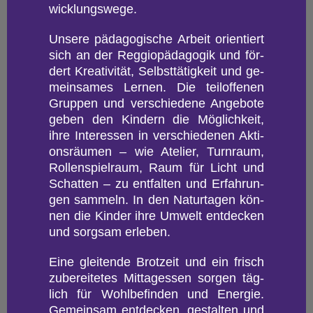
wick­lungs­we­ge.
Un­se­re päd­ago­gi­sche Ar­beit ori­en­tiert
sich an der Reg­gio­päd­ago­gik und för­
dert Krea­ti­vi­tät, Selbst­tä­tig­keit und ge­
mein­sa­mes Ler­nen. Die tei­lof­fe­nen
Grup­pen und ver­schie­de­ne An­ge­bo­te
geben den Kin­dern die Mög­lich­keit,
ihre In­ter­es­sen in ver­schie­de­nen Ak­ti­
ons­räu­men – wie Ate­lier, Turn­raum,
Rol­len­spiel­raum, Raum für Licht und
Schat­ten – zu ent­fal­ten und Er­fah­run­
gen sam­meln. In den Na­tur­ta­gen kön­
nen die Kin­der ihre Um­welt ent­de­cken
und sorg­sam er­le­ben.
Eine glei­ten­de Brot­zeit und ein frisch
zu­be­rei­te­tes Mit­tag­essen sor­gen täg­
lich für Wohl­be­fin­den und En­er­gie.
Ge­mein­sam ent­de­cken, ge­stal­ten und