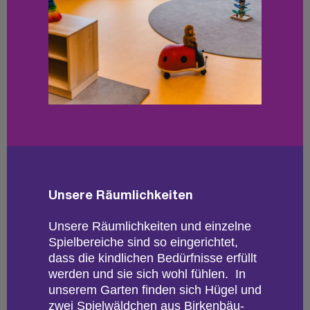
Un­se­re Räum­lich­kei­ten
Un­se­re Räum­lich­kei­ten und ein­zel­ne
Spiel­be­rei­che sind so ein­ge­rich­tet,
dass die kind­li­chen Be­dürf­nis­se er­füllt
wer­den und sie sich wohl füh­len. In
un­se­rem Gar­ten fin­den sich Hügel und
zwei Spiel­wäld­chen aus Bir­ken­bäu­