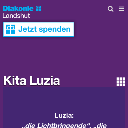
Skip
to
content
Kita Luzia
Luzia:
„die Lichtbringende“, „die