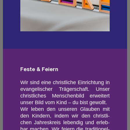
Feste & Fei­ern
Wir sind eine christ­li­che Ein­rich­tung in
evan­ge­li­scher Trä­ger­schaft. Unser
christ­li­ches Men­schen­bild er­wei­tert
unser Bild vom Kind – du bist ge­wollt.
Wir leben den un­se­ren Glau­ben mit
den Kin­dern, indem wir den christ­li­
chen Jah­res­kreis le­ben­dig und er­leb­
bar ma­chen. Wir fei­ern die tra­di­tio­nel­