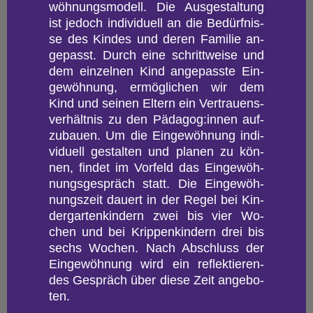
wöh­nungs­mo­dell. Die Aus­ge­stal­tung
ist je­doch in­di­vi­du­ell an die Be­dürf­nis­
se des Kin­des und deren Fa­mi­lie an­
ge­passt. Durch eine schritt­wei­se und
dem ein­zel­nen Kind an­ge­pass­te Ein­
ge­wöh­nung, er­mög­li­chen wir dem
Kind und sei­nen El­tern ein Ver­trau­ens­
ver­hält­nis zu den Päd­agog:innen auf­
zu­bau­en. Um die Ein­ge­wöh­nung in­di­
vi­du­ell ge­stal­ten und pla­nen zu kön­
nen, fin­det im Vor­feld das Ein­ge­wöh­
nungs­ge­spräch statt. Die Ein­ge­wöh­
nungs­zeit dau­ert in der Regel bei Kin­
der­gar­ten­kin­dern zwei bis vier Wo­
chen und bei Krip­pen­kin­dern drei bis
sechs Wo­chen. Nach Ab­schluss der
Ein­ge­wöh­nung wird ein re­flek­tie­ren­
des Ge­spräch über diese Zeit an­ge­bo­
ten.