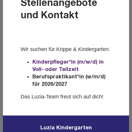
Stellenangebote
und Kontakt
Wir su­chen für Krip­pe & Kin­der­gar­ten:
Kin­der­pfle­ger*in (m/w/d) in
Voll- oder Teil­zeit
Be­rufs­prak­ti­kant*in (w/m/d)
für 2026/2027
Das Lu­zia-Team freut sich auf dich!
Luzia Kin­der­gar­ten