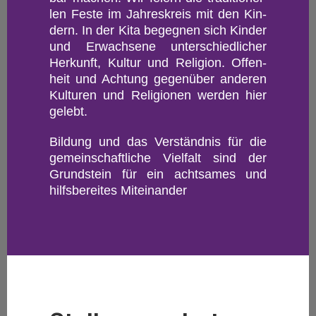
len Feste im Jah­res­kreis mit den Kin­
dern. In der Kita be­geg­nen sich Kin­der
und Er­wach­se­ne un­ter­schied­li­cher
Her­kunft, Kul­tur und Re­li­gi­on. Of­fen­
heit und Ach­tung ge­gen­über an­de­ren
Kul­tu­ren und Re­li­gio­nen wer­den hier
ge­lebt.
Bil­dung und das Ver­ständ­nis für die
ge­mein­schaft­li­che Viel­falt sind der
Grund­stein für ein acht­sa­mes und
hilfs­be­rei­tes Mit­ein­an­der