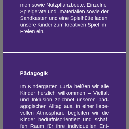
men sowie Nutz­pflanz­bee­te. Ein­zel­ne
Spiel­ge­rä­te und -ma­te­ria­li­en sowie der
Sand­kas­ten und eine Spiel­hüt­te laden
un­se­re Kin­der zum krea­ti­ven Spiel im
Frei­en ein.
Päd­ago­gik
Im Kin­der­gar­ten Luzia hei­ßen wir alle
Kin­der herz­lich will­kom­men – Viel­falt
und In­klu­si­on zeich­net un­se­ren päd­
ago­gi­schen All­tag aus. In einer lie­be­
vol­len At­mo­sphä­re be­glei­ten wir die
Kin­der be­dürf­nis­ori­en­tiert und schaf­
fen Raum für ihre in­di­vi­du­el­len Ent­