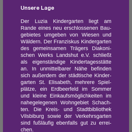
Un­se­re Lage
Der Luzia Kin­der­gar­ten liegt am
Rande eines neu er­schlos­se­nen Bau­
ge­bie­tes um­ge­ben von Wie­sen und
Wäl­dern. Der Fran­zis­kus Kin­der­gar­ten
des ge­mein­sa­men Trä­gers Dia­ko­ni­
schen Werks Lands­hut e.V. schlie­ßt
als ei­gen­stän­di­ge Kin­der­ta­ges­stät­te
an. In un­mit­tel­ba­rer Nähe be­fin­den
sich au­ßer­dem der städ­ti­sche Kin­der­
gar­ten St. Eli­sa­beth, meh­re­re Spiel­
plät­ze, ein Erd­beer­feld im Som­mer
und klei­ne Ein­kaufs­mög­lich­kei­ten im
na­he­ge­le­ge­nen Wohn­ge­biet Schach­
ten. Die Kreis- und Stadt­bi­blio­thek
Vils­bi­burg sowie der Ver­kehrs­gar­ten
sind fu­ß­läu­fig eben­falls gut zu er­rei­
chen.