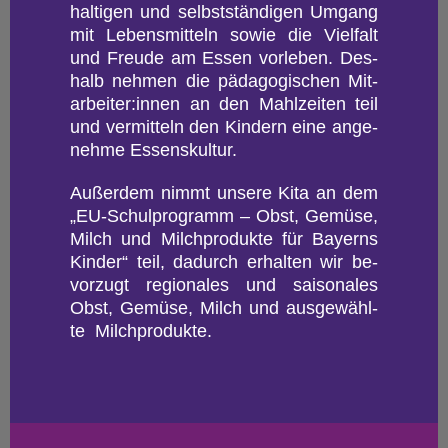
hal­ti­gen und selbst­stän­di­gen Um­gang
mit Le­bens­mit­teln sowie die Viel­falt
und Freu­de am Essen vor­le­ben. Des­
halb neh­men die päd­ago­gi­schen Mit­
ar­bei­ter:innen an den Mahl­zei­ten teil
und ver­mit­teln den Kin­dern eine an­ge­
neh­me Es­sens­kul­tur.
Au­ßer­dem nimmt un­se­re Kita an dem
„EU-Schul­pro­gramm – Obst, Ge­mü­se,
Milch und Milch­pro­duk­te für Bay­erns
Kin­der“ teil, da­durch er­hal­ten wir be­
vor­zugt re­gio­na­les und sai­so­na­les
Obst, Ge­mü­se, Milch und aus­ge­wähl­
te Milch­pro­duk­te.