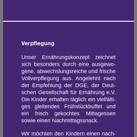
Ver­pfle­gung
Unser Er­näh­rungs­kon­zept zeich­net
sich be­son­ders durch eine aus­ge­wo­
ge­ne, ab­wechs­lungs­rei­che und fri­sche
Voll­ver­pfle­gung aus. An­ge­lehnt nach
der Emp­feh­lung der DGE, der Deut­
schen Ge­sell­schaft für Er­näh­rung e.V.
Die Kin­der er­hal­ten täg­lich ein viel­fäl­ti­
ges glei­ten­des Früh­stück­buf­fet und
ein frisch ge­koch­tes Mit­tag­essen
sowie einen Nach­mit­tags­s­nack.
Wir möch­ten den Kin­dern einen nach­